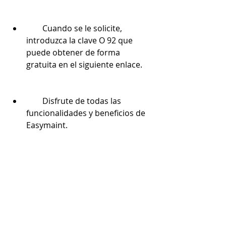
        Cuando se le solicite, 
introduzca la clave O 92 que 
puede obtener de forma 
gratuita en el siguiente enlace.
        Disfrute de todas las 
funcionalidades y beneficios de 
Easymaint.
    No espere mÃs y descargue 
Easymaint con la clave O 92 hoy 
mismo. Si desea acceder al software 
de mantenimiento Easymaint desde 