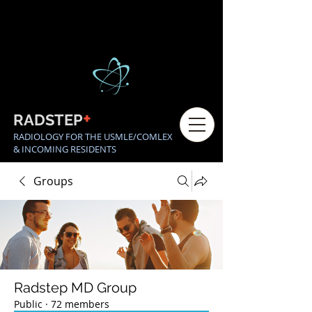
+
RADSTEP
RADIOLOGY FOR THE USMLE/COMLEX
& INCOMING RESIDENTS
Groups
Radstep MD Group
Public
·
72 members